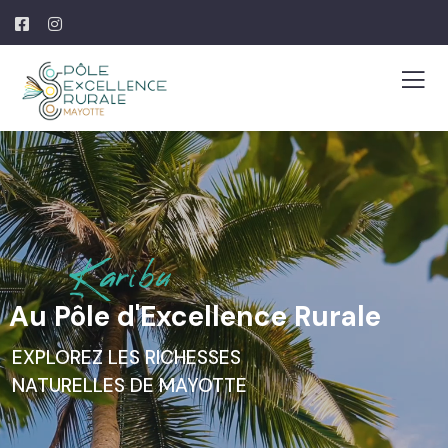
K
a
r
i
b
u
Au Pôle d'Excellence Rurale
EXPLOREZ LES RICHESSES
NATURELLES DE MAYOTTE