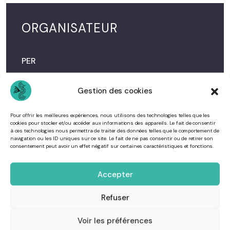
ORGANISATEUR
PER
0269 61 59 72
Gestion des cookies
contact@tourisme-centreouest.yt
Pour offrir les meilleures expériences, nous utilisons des technologies telles que les
cookies pour stocker et/ou accéder aux informations des appareils. Le fait de consentir
Voir le site Organisateur
à ces technologies nous permettra de traiter des données telles que le comportement de
navigation ou les ID uniques sur ce site. Le fait de ne pas consentir ou de retirer son
consentement peut avoir un effet négatif sur certaines caractéristiques et fonctions.
Accepter
Refuser
Voir les préférences
Cliquez pour accepter les cookies