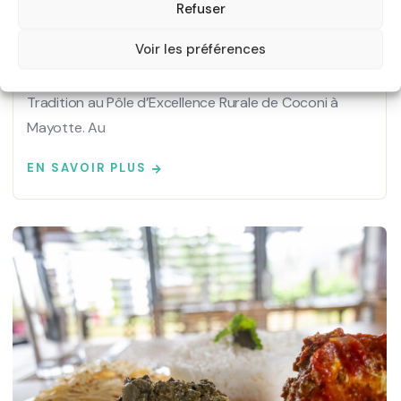
Tradition au Pôle d’Excellence Rurale
Refuser
de Coconi à Mayotte
Voir les préférences
Découvrez l'Éclatante Fusion d'Innovation et de
Tradition au Pôle d’Excellence Rurale de Coconi à
Mayotte. Au
EN SAVOIR PLUS