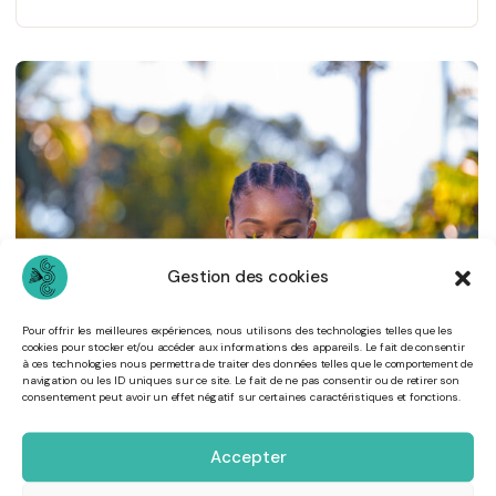
Gestion des cookies
Pour offrir les meilleures expériences, nous utilisons des technologies telles que les
cookies pour stocker et/ou accéder aux informations des appareils. Le fait de consentir
18
à ces technologies nous permettra de traiter des données telles que le comportement de
DÉC
navigation ou les ID uniques sur ce site. Le fait de ne pas consentir ou de retirer son
consentement peut avoir un effet négatif sur certaines caractéristiques et fonctions.
Accepter
Une Fusion d’Innovation et de